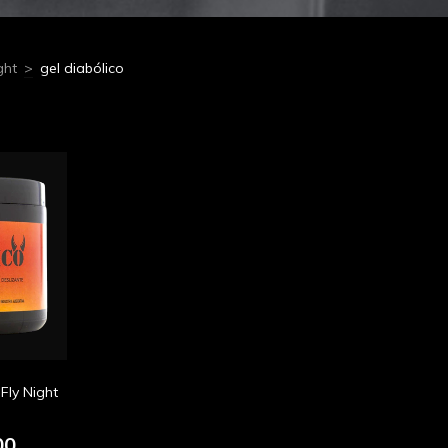
ght
>
gel diabólico
Fly Night
00