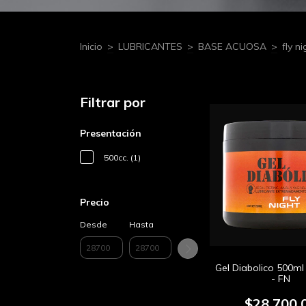
Inicio
>
LUBRICANTES
>
BASE ACUOSA
>
fly ni
Filtrar por
Presentación
500cc. (1)
Precio
Desde
Hasta
Gel Diabolico 500ml 
- FN
$28.700,